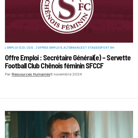
EMPLOI (CDI, CDD...)
OFFRES EMPLOIS, ALTERNANCE ET STAGES
SPORT RH
Offre Emploi : Secrétaire Général(e) – Servette
Football Club Chênois féminin SFCCF
Par
Ressources Humaines
8 novembre 2024